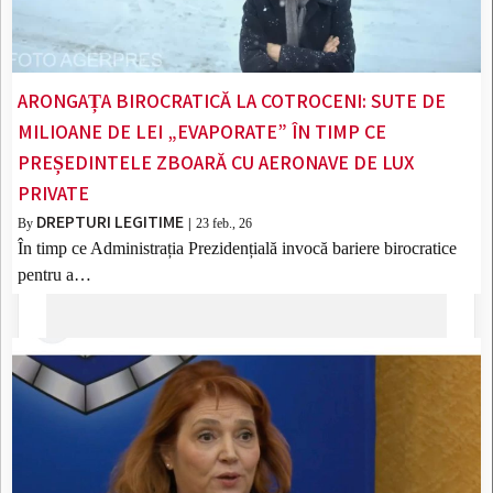
ARONGAȚA BIROCRATICĂ LA COTROCENI: SUTE DE
MILIOANE DE LEI „EVAPORATE” ÎN TIMP CE
PREȘEDINTELE ZBOARĂ CU AERONAVE DE LUX
PRIVATE
DREPTURI LEGITIME
By
|
23
feb., 26
În timp ce Administrația Prezidențială invocă bariere birocratice
pentru a…