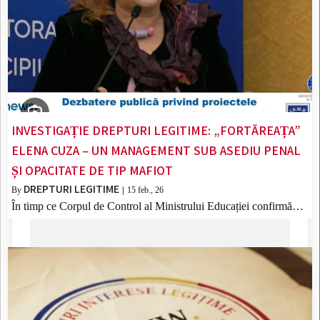
INVESTIGAȚIE DREPTURI LEGITIME: „FORTĂREAȚA”
ELENA CUZA – UN MANAGEMENT SUB ASEDIU PENAL
ȘI OPACITATE DE TIP MAFIOT
DREPTURI LEGITIME
By
|
15
feb., 26
În timp ce Corpul de Control al Ministrului Educației confirmă…